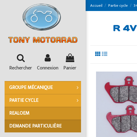
Panneau de gestion des cookies
Accueil
Partie cycle
34
R 4V
Rechercher
Connexion
Panier
GROUPE MÉCANIQUE
PARTIE CYCLE
REALOEM
DEMANDE PARTICULIÈRE