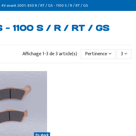
 4V avant 2001: 850 R / RT / GS - 1100 S / R / RT / GS
 - 1100 S / R / RT / GS
Affichage 1-3 de 3 article(s)
Pertinence
3
En stock