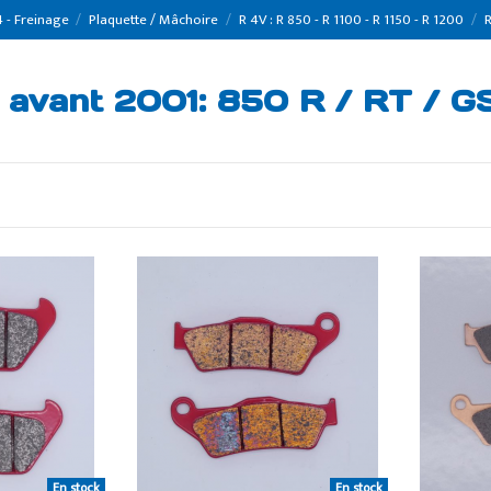
 - Freinage
Plaquette / Mâchoire
R 4V : R 850 - R 1100 - R 1150 - R 1200
R
 avant 2001: 850 R / RT / GS
En stock
En stock