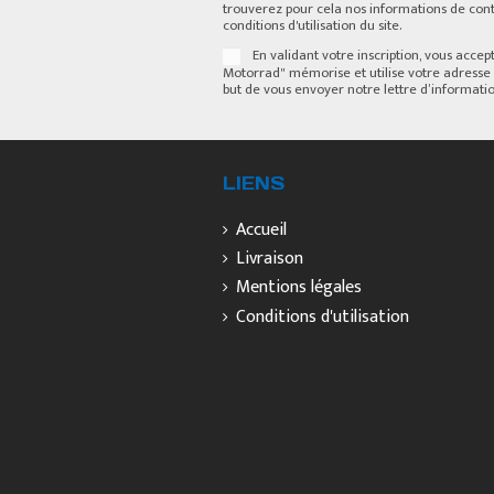
trouverez pour cela nos informations de cont
conditions d'utilisation du site.
En validant votre inscription, vous acce
Motorrad" mémorise et utilise votre adresse 
but de vous envoyer notre lettre d’informatio
LIENS
Accueil
Livraison
Mentions légales
Conditions d'utilisation