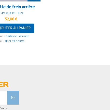
tte de frein arrière
R 4V sauf RS - K 2X
52,06 €
JOUTER AU PANIER
ue :
Carbone Lorraine
éf :
PF CL 2900RX3
ER
 Vous