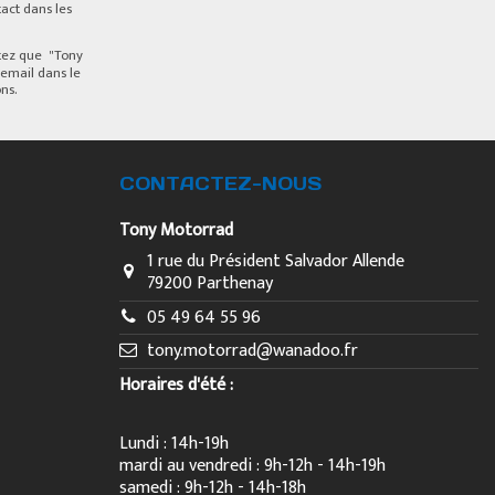
act dans les
ptez que "Tony
email dans le
ns.
CONTACTEZ-NOUS
Tony Motorrad
1 rue du Président Salvador Allende
79200 Parthenay
05 49 64 55 96
tony.motorrad@wanadoo.fr
Horaires d'été :
Lundi : 14h-19h
mardi au vendredi : 9h-12h - 14h-19h
samedi : 9h-12h - 14h-18h