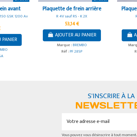
ein avant
Plaquette de frein arrière
Plaque
1150 GSK 1200 Av
R 4V sauf RS - K 2X
53,14 €
€
AJOUTER AU PANIER
A
U PANIER
Marque :
BREMBO
Marq
EMBO
Réf :
PF 28SP
R
SA
S'INSCRIRE À LA
NEWSLETT
Vous pouvez vous désinscrire à tout moment.