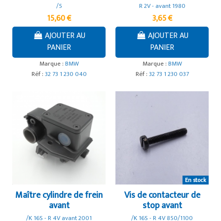
/5
R 2V - avant 1980
15,60 €
3,65 €
AJOUTER AU
AJOUTER AU
PANIER
PANIER
Marque :
BMW
Marque :
BMW
Réf :
32 73 1 230 040
Réf :
32 73 1 230 037
En stock
Maître cylindre de frein
Vis de contacteur de
avant
stop avant
/K 16S - R 4V avant 2001
/K 16S - R 4V 850/1100