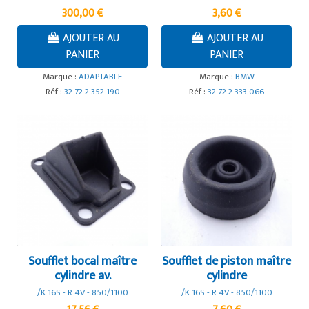
300,00 €
3,60 €
AJOUTER AU
AJOUTER AU
PANIER
PANIER
Marque :
ADAPTABLE
Marque :
BMW
Réf :
32 72 2 352 190
Réf :
32 72 2 333 066
Soufflet bocal maître
Soufflet de piston maître
cylindre av.
cylindre
/K 16S - R 4V - 850/1100
/K 16S - R 4V - 850/1100