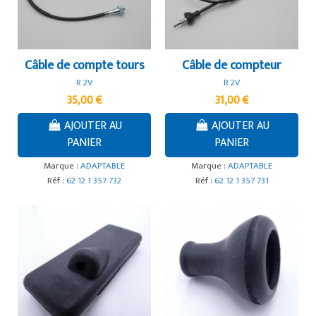
Câble de compte tours
Câble de compteur
R 2V
R 2V
35,00 €
31,00 €
AJOUTER AU
AJOUTER AU
PANIER
PANIER
Marque :
ADAPTABLE
Marque :
ADAPTABLE
Réf :
62 12 1 357 732
Réf :
62 12 1 357 731