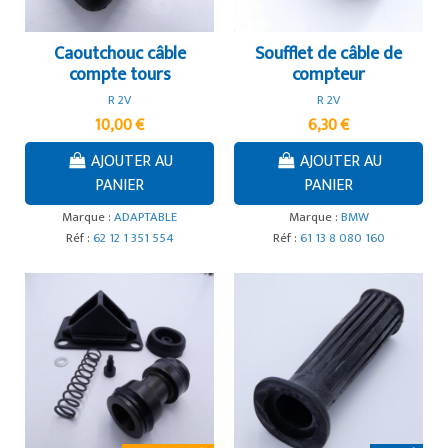
Caoutchouc câble
Soufflet de câble de
compte tours
compteur
R 2V
R 2V
10,00 €
6,30 €
AJOUTER AU
AJOUTER AU
PANIER
PANIER
Marque :
ADAPTABLE
Marque :
BMW
Réf :
62 12 1 351 554
Réf :
61 13 8 080 160