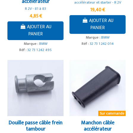
accélérateur
accélérateur et starter - R 2V
R 2V - 81 à 83
19,40 €
4,85 €
AJOUTER AU
AJOUTER AU
PANIER
PANIER
Marque :
BMW
Marque :
BMW
Réf :
32 73 1 242 014
Réf :
32 73 1 242 495
Sur commande
Douille passe câble frein
Manchon câble
tambour
accélérateur