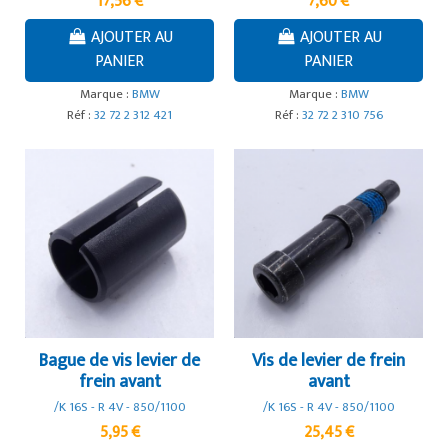
17,56 €
7,60 €
AJOUTER AU
AJOUTER AU
PANIER
PANIER
Marque :
BMW
Marque :
BMW
Réf :
32 72 2 312 421
Réf :
32 72 2 310 756
Bague de vis levier de
Vis de levier de frein
frein avant
avant
/K 16S - R 4V - 850/1100
/K 16S - R 4V - 850/1100
5,95 €
25,45 €