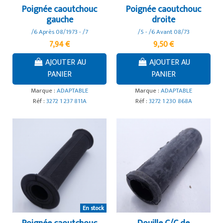
Poignée caoutchouc
Poignée caoutchouc
gauche
droite
/6 Après 08/1973 - /7
/5 - /6 Avant 08/73
7,94 €
9,50 €
AJOUTER AU
AJOUTER AU
PANIER
PANIER
Marque :
ADAPTABLE
Marque :
ADAPTABLE
Réf :
3272 1 237 811A
Réf :
3272 1 230 868A
En stock