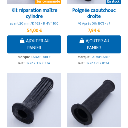
Sur commande
En stock
Kit réparation maître
Poignée caoutchouc
cylindre
droite
avant 20 mm/K 16S - R 4V 1100
/6 Après 08/1973 - /7
54,00 €
7,94 €
AJOUTER AU
AJOUTER AU
PANIER
PANIER
Marque :
ADAPTABLE
Marque :
ADAPTABLE
Réf :
3272 2 332 037A
Réf :
3272 1 237 812A