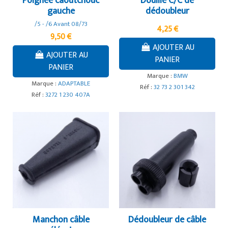
Poignée caoutchouc
Douille C/C de
gauche
dédoubleur
/5 - /6 Avant 08/73
4,25 €
9,50 €
AJOUTER AU
AJOUTER AU
PANIER
PANIER
Marque :
BMW
Marque :
ADAPTABLE
Réf :
32 73 2 301 342
Réf :
3272 1 230 407A
Manchon câble
Dédoubleur de câble