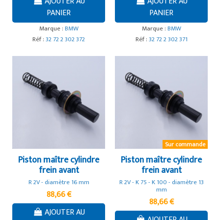
AJOUTER AU
AJOUTER AU
PANIER
PANIER
Marque :
BMW
Marque :
BMW
Réf :
32 72 2 302 372
Réf :
32 72 2 302 371
Sur commande
Piston maître cylindre
Piston maître cylindre
frein avant
frein avant
R 2V - diamètre 16 mm
R 2V - K 75 - K 100 - diamètre 13
mm
88,66 €
88,66 €
AJOUTER AU
AJOUTER AU