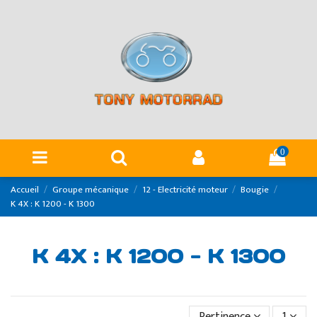
Panneau de gestion des cookies
0
Accueil
Groupe mécanique
12 - Electricité moteur
Bougie
K 4X : K 1200 - K 1300
K 4X : K 1200 - K 1300
Pertinence
1