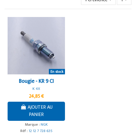
En stock
Bougie - KR 9 CI
K 4X
24,85 €
AJOUTER AU
PANIER
Marque :
NGK
Réf :
12 12 7 728 635