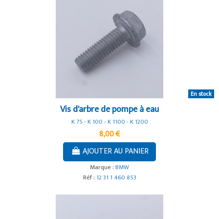
En stock
Vis d'arbre de pompe à eau
K 75 - K 100 - K 1100 - K 1200
8,00 €
AJOUTER AU PANIER
Marque :
BMW
Réf :
12 31 1 460 853