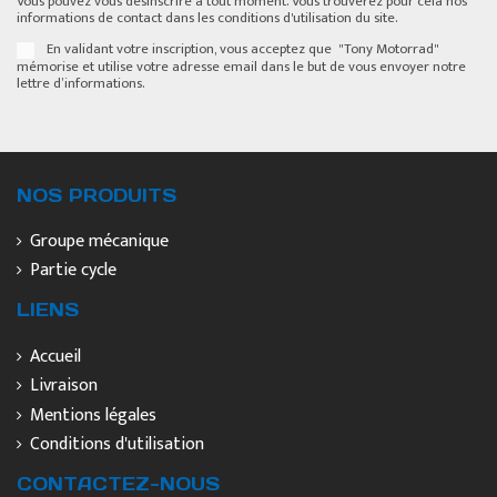
Vous pouvez vous désinscrire à tout moment. Vous trouverez pour cela nos
informations de contact dans les conditions d'utilisation du site.
En validant votre inscription, vous acceptez que "Tony Motorrad"
mémorise et utilise votre adresse email dans le but de vous envoyer notre
lettre d’informations.
NOS PRODUITS
Groupe mécanique
Partie cycle
LIENS
Accueil
Livraison
Mentions légales
Conditions d'utilisation
CONTACTEZ-NOUS