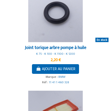
En stock
Joint torique arbre pompe à huile
K 75 - K 100 - K 1100 - K 1200
2,20 €
AJOUTER AU PANIER
Marque :
BMW
Réf :
11 41 1 460 328