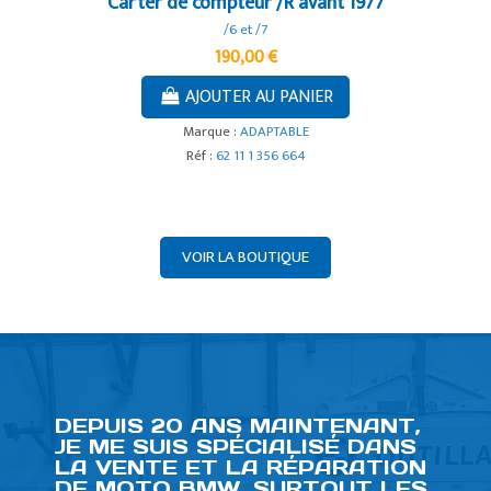
Carter de compteur /R avant 1977
/6 et /7
190,00 €
AJOUTER AU PANIER
Marque :
ADAPTABLE
Réf :
62 11 1 356 664
VOIR LA BOUTIQUE
DEPUIS 20 ANS MAINTENANT,
JE ME SUIS SPÉCIALISÉ DANS
LA VENTE ET LA RÉPARATION
DE MOTO BMW, SURTOUT LES