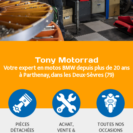
Tony Motorrad
Votre expert en motos BMW depuis plus de 20 ans
à Parthenay, dans les Deux-Sèvres (79)
PIÈCES
ACHAT,
TOUTES NOS
DÉTACHÉES
VENTE &
OCCASIONS