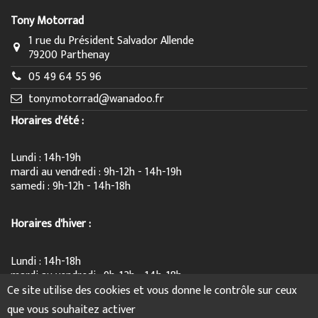
Tony Motorrad
1 rue du Président Salvador Allende
79200 Parthenay
05 49 64 55 96
tony.motorrad@wanadoo.fr
Horaires d'été :
Lundi : 14h-19h
mardi au vendredi : 9h-12h - 14h-19h
samedi : 9h-12h - 14h-18h
Horaires d'hiver :
Lundi : 14h-18h
mardi au vendredi : 9h-12h - 14h-18h
samedi : 9h-12h - 14h-17h
Ce site utilise des cookies et vous donne le contrôle sur ceux
que vous souhaitez activer