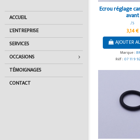
Ecrou réglage ca
avant
ACCUEIL
/5
L'ENTREPRISE
3,14 €
AJOUTER A
SERVICES
Marque :
B
OCCASIONS
Réf :
07 11 9 9
TÉMOIGNAGES
CONTACT