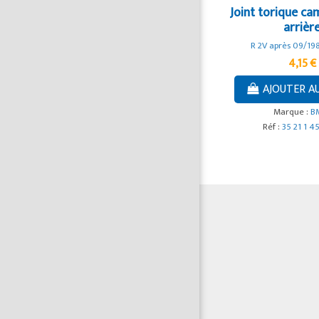
Joint torique ca
arrièr
R 2V après 09/198
4,15 €
AJOUTER A
Marque :
B
Réf :
35 21 1 4