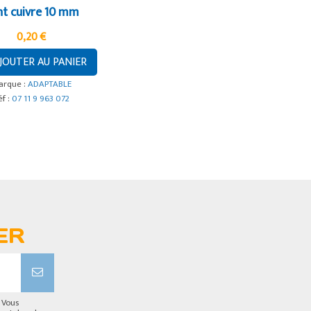
nt cuivre 10 mm
0,20 €
JOUTER AU PANIER
arque :
ADAPTABLE
éf :
07 11 9 963 072
ER
 Vous