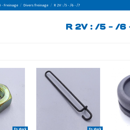
 - Freinage
Divers freinage
R 2V : /5 - /6 - /7
R 2V : /5 - /6 
En stock
En stock