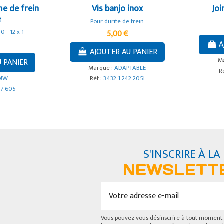
me de frein
Vis banjo inox
Joi
e
Pour durite de frein
0 - 12 x 1
5,00 €
A
AJOUTER AU PANIER
M
U PANIER
Marque :
ADAPTABLE
R
MW
Réf :
3432 1 242 205I
57 605
S'INSCRIRE À LA
NEWSLETT
Vous pouvez vous désinscrire à tout moment.