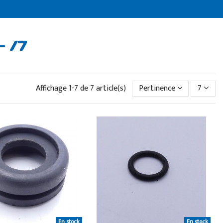
- /7
Affichage 1-7 de 7 article(s)
Pertinence
7
En stock
En stock