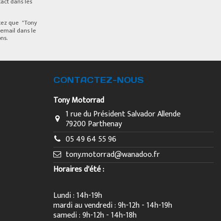
act dans les
ptez que "Tony
email dans le
ns.
CONTACTEZ-NOUS
Tony Motorrad
1 rue du Président Salvador Allende
79200 Parthenay
05 49 64 55 96
tony.motorrad@wanadoo.fr
Horaires d'été :
Lundi : 14h-19h
mardi au vendredi : 9h-12h - 14h-19h
samedi : 9h-12h - 14h-18h