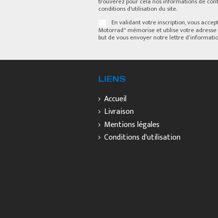
trouverez pour cela nos informations de cont
conditions d'utilisation du site.
En validant votre inscription, vous acce
Motorrad" mémorise et utilise votre adresse 
but de vous envoyer notre lettre d’informatio
LIENS
Accueil
Livraison
Mentions légales
Conditions d'utilisation