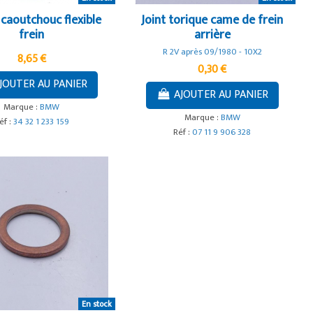
 caoutchouc flexible
Joint torique came de frein
frein
arrière
R 2V après 09/1980 - 10X2
8,65 €
0,30 €
JOUTER AU PANIER
AJOUTER AU PANIER
Marque :
BMW
Marque :
BMW
éf :
34 32 1 233 159
Réf :
07 11 9 906 328
En stock