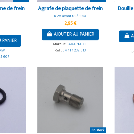
me de frein
Agrafe de plaquette de frein
Douille
R 2V avant 09/1980
2,95 €
AJOUTER AU PANIER
A
U PANIER
Marque :
ADAPTABLE
MW
Réf :
34 11 1 232 513
R
21 607
En stock