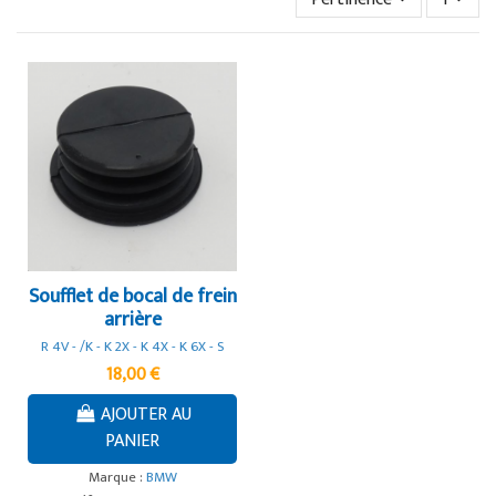
Soufflet de bocal de frein
arrière
R 4V - /K - K 2X - K 4X - K 6X - S
18,00 €
AJOUTER AU
PANIER
Marque :
BMW