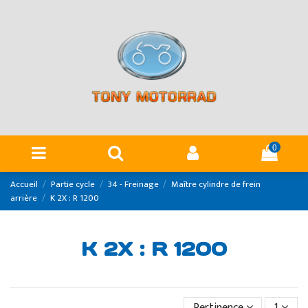
Panneau de gestion des cookies
0
Accueil
Partie cycle
34 - Freinage
Maître cylindre de frein
arrière
K 2X : R 1200
K 2X : R 1200
Pertinence
1