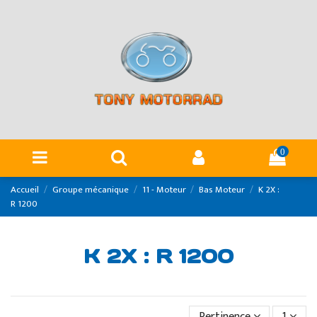
Panneau de gestion des cookies
0
Accueil
Groupe mécanique
11 - Moteur
Bas Moteur
K 2X :
R 1200
K 2X : R 1200
Pertinence
1