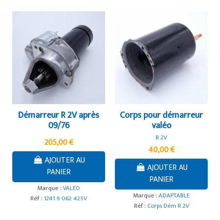
Démarreur R 2V après
Corps pour démarreur
09/76
valéo
R 2V
205,00 €
40,00 €
AJOUTER AU
AJOUTER AU
PANIER
PANIER
Marque :
VALEO
Marque :
ADAPTABLE
Réf :
1241 9 062 425V
Réf :
Corps Dém R 2V