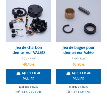
Jeu de charbon
Jeu de bague pour
démarreur VALEO
démarreur Valéo
R 2V - R 4V
R 4V - R 2V
40,10 €
16,90 €
AJOUTER AU
AJOUTER AU
PANIER
PANIER
Marque :
BMW
Marque :
BMW
Réf :
61 31 2 306 015
Réf :
12 41 1 244 611