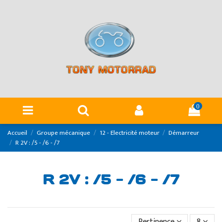
Panneau de gestion des cookies
0
Accueil
Groupe mécanique
12 - Electricité moteur
Démarreur
R 2V : /5 - /6 - /7
R 2V : /5 - /6 - /7
Pertinence
8