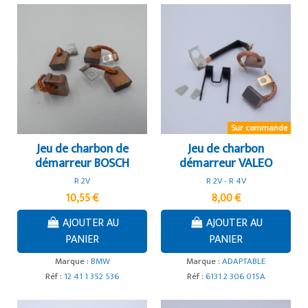
Sur commande
Jeu de charbon de
Jeu de charbon
démarreur BOSCH
démarreur VALEO
R 2V
R 2V - R 4V
10,55 €
8,00 €
AJOUTER AU
AJOUTER AU
PANIER
PANIER
Marque :
BMW
Marque :
ADAPTABLE
Réf :
12 41 1 352 536
Réf :
6131 2 306 015A